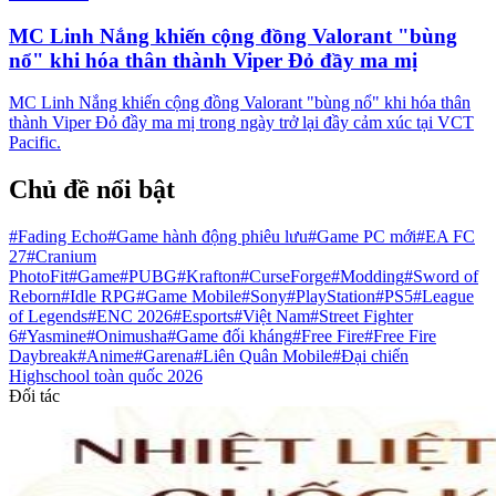
MC Linh Nắng khiến cộng đồng Valorant "bùng
nổ" khi hóa thân thành Viper Đỏ đầy ma mị
MC Linh Nắng khiến cộng đồng Valorant "bùng nổ" khi hóa thân
thành Viper Đỏ đầy ma mị trong ngày trở lại đầy cảm xúc tại VCT
Pacific.
Chủ đề nổi bật
#Fading Echo
#Game hành động phiêu lưu
#Game PC mới
#EA FC
27
#Cranium
PhotoFit
#Game
#PUBG
#Krafton
#CurseForge
#Modding
#Sword of
Reborn
#Idle RPG
#Game Mobile
#Sony
#PlayStation
#PS5
#League
of Legends
#ENC 2026
#Esports
#Việt Nam
#Street Fighter
6
#Yasmine
#Onimusha
#Game đối kháng
#Free Fire
#Free Fire
Daybreak
#Anime
#Garena
#Liên Quân Mobile
#Đại chiến
Highschool toàn quốc 2026
Đối tác