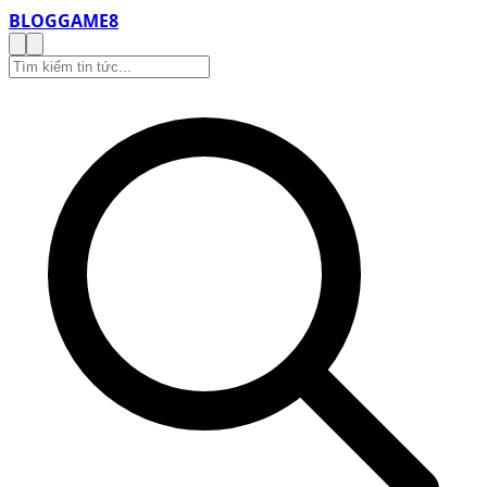
BLOG
GAME8