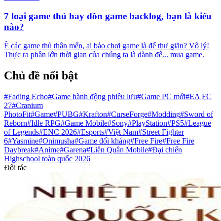
7 loại game thủ hay dồn game backlog, bạn là kiểu
nào?
Ê các game thủ thân mến, ai bảo chơi game là để thư giãn? Vô lý!
Thực ra phần lớn thời gian của chúng ta là dành để... mua game.
Chủ đề nổi bật
#Fading Echo
#Game hành động phiêu lưu
#Game PC mới
#EA FC
27
#Cranium
PhotoFit
#Game
#PUBG
#Krafton
#CurseForge
#Modding
#Sword of
Reborn
#Idle RPG
#Game Mobile
#Sony
#PlayStation
#PS5
#League
of Legends
#ENC 2026
#Esports
#Việt Nam
#Street Fighter
6
#Yasmine
#Onimusha
#Game đối kháng
#Free Fire
#Free Fire
Daybreak
#Anime
#Garena
#Liên Quân Mobile
#Đại chiến
Highschool toàn quốc 2026
Đối tác