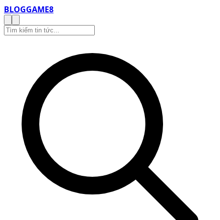
BLOG
GAME8