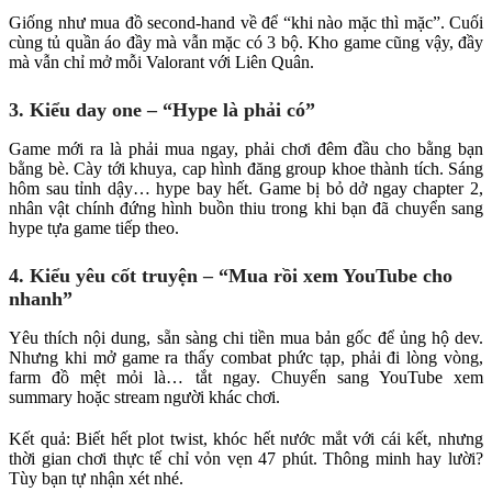
Giống như mua đồ second-hand về để “khi nào mặc thì mặc”. Cuối
cùng tủ quần áo đầy mà vẫn mặc có 3 bộ. Kho game cũng vậy, đầy
mà vẫn chỉ mở mỗi Valorant với Liên Quân.
3. Kiểu day one – “Hype là phải có”
Game mới ra là phải mua ngay, phải chơi đêm đầu cho bằng bạn
bằng bè. Cày tới khuya, cap hình đăng group khoe thành tích. Sáng
hôm sau tỉnh dậy… hype bay hết. Game bị bỏ dở ngay chapter 2,
nhân vật chính đứng hình buồn thiu trong khi bạn đã chuyển sang
hype tựa game tiếp theo.
4. Kiểu yêu cốt truyện – “Mua rồi xem YouTube cho
nhanh”
Yêu thích nội dung, sẵn sàng chi tiền mua bản gốc để ủng hộ dev.
Nhưng khi mở game ra thấy combat phức tạp, phải đi lòng vòng,
farm đồ mệt mỏi là… tắt ngay. Chuyển sang YouTube xem
summary hoặc stream người khác chơi.
Kết quả: Biết hết plot twist, khóc hết nước mắt với cái kết, nhưng
thời gian chơi thực tế chỉ vỏn vẹn 47 phút. Thông minh hay lười?
Tùy bạn tự nhận xét nhé.