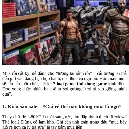
Mua rồi cất kỹ, để dành cho “tương lai rảnh rỗi” – cái tương lai mà
đến giờ vẫn đang bận họp hành, deadline và ngủ bù. Hôm nay mình
sẽ tếu tếu một chút, liệt kê
7 loại game thủ dòng game
kinh điển.
Đọc xong chắc nhiều bạn sẽ tự soi gương “trời ơi sao giống mình
quá”.
1. Kiểu săn sale – “Giá rẻ thế này không mua là ngu”
Thấy chữ đỏ “-80%” là mắt sáng rực, tim đập thình thịch. Review?
Thể loại? Đừng có làm khó. Chỉ cần tính toán trong đầu “mua bây
giờ rẻ hơn cả ly trà sữa” là tay bấm mua liền.