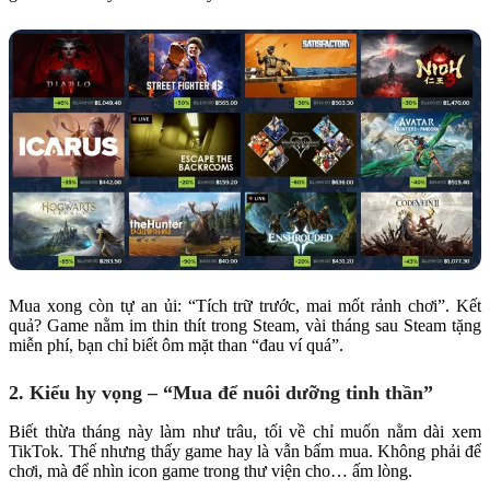
Mua xong còn tự an ủi: “Tích trữ trước, mai mốt rảnh chơi”. Kết
quả? Game nằm im thin thít trong Steam, vài tháng sau Steam tặng
miễn phí, bạn chỉ biết ôm mặt than “đau ví quá”.
2. Kiểu hy vọng – “Mua để nuôi dưỡng tinh thần”
Biết thừa tháng này làm như trâu, tối về chỉ muốn nằm dài xem
TikTok. Thế nhưng thấy game hay là vẫn bấm mua. Không phải để
chơi, mà để nhìn icon game trong thư viện cho… ấm lòng.