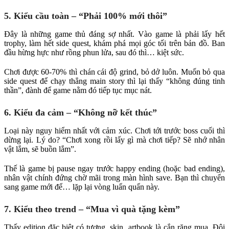
5. Kiểu cầu toàn – “Phải 100% mới thôi”
Đây là những game thủ đáng sợ nhất. Vào game là phải lấy hết
trophy, làm hết side quest, khám phá mọi góc tối trên bản đồ. Ban
đầu hừng hực như rồng phun lửa, sau đó thì… kiệt sức.
Chơi được 60-70% thì chán cái độ grind, bỏ dở luôn. Muốn bỏ qua
side quest để chạy thẳng main story thì lại thấy “không đúng tinh
thần”, đành để game nằm đó tiếp tục mục nát.
6. Kiểu đa cảm – “Không nỡ kết thúc”
Loại này nguy hiểm nhất với cảm xúc. Chơi tới trước boss cuối thì
dừng lại. Lý do? “Chơi xong rồi lấy gì mà chơi tiếp? Sẽ nhớ nhân
vật lắm, sẽ buồn lắm”.
Thế là game bị pause ngay trước happy ending (hoặc bad ending),
nhân vật chính đứng chờ mãi trong màn hình save. Bạn thì chuyển
sang game mới để… lặp lại vòng luẩn quẩn này.
7. Kiểu theo trend – “Mua vì quà tặng kèm”
Thấy edition đặc biệt có tượng, skin, artbook là cắn răng mua. Đôi