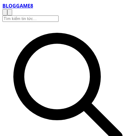
BLOG
GAME8