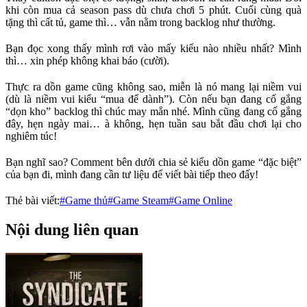
khi còn mua cả season pass dù chưa chơi 5 phút. Cuối cùng quà
tặng thì cất tủ, game thì… vẫn nằm trong backlog như thường.
Bạn đọc xong thấy mình rơi vào mấy kiểu nào nhiều nhất? Mình
thì… xin phép không khai báo (cười).
Thực ra dồn game cũng không sao, miễn là nó mang lại niềm vui
(dù là niềm vui kiểu “mua để dành”). Còn nếu bạn đang cố gắng
“dọn kho” backlog thì chúc may mắn nhé. Mình cũng đang cố gắng
đây, hẹn ngày mai… à không, hẹn tuần sau bắt đầu chơi lại cho
nghiêm túc!
Bạn nghĩ sao? Comment bên dưới chia sẻ kiểu dồn game “đặc biệt”
của bạn đi, mình đang cần tư liệu để viết bài tiếp theo đấy!
Thẻ bài viết:
#Game thủ
#Game Steam
#Game Online
Nội dung liên quan